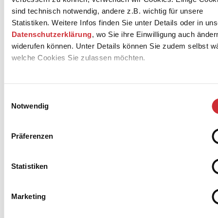
sind technisch notwendig, andere z.B. wichtig für unsere
Kinderoper von Hans Krása
Statistiken. Weitere Infos finden Sie unter Details oder in uns
Libretto von Adolf Hoffmeister
Datenschutzerklärung
, wo Sie ihre Einwilligung auch änder
widerufen können. Unter Details können Sie zudem selbst w
Uraufführung: 26.9.1943, Theresienstadt
welche Cookies Sie zulassen möchten.
Einwilligungsauswahl
Besetzung
Notwendig
Pepíček: Elsa Johanns
Präferenzen
Aninka: Elsa Langer
Brundibár: Samuel Cermak
Eismann: Hannah Kranz
Statistiken
Bäcker: Wilhelmine Weidmann
Milchmann: Jasper Schönig
Polizist: Heinrich Freywald
Marketing
Hund: Carter Bach
Katze: Maria Schneider