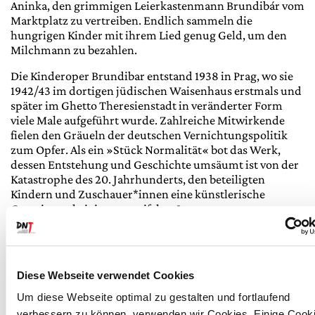
Aninka, den grimmigen Leierkastenmann Brundibár vom
Marktplatz zu vertreiben. Endlich sammeln die
hungrigen Kinder mit ihrem Lied genug Geld, um den
Milchmann zu bezahlen.
Die Kinderoper Brundibar entstand 1938 in Prag, wo sie
1942/43 im dortigen jüdischen Waisenhaus erstmals und
später im Ghetto Theresienstadt in veränderter Form
viele Male aufgeführt wurde. Zahlreiche Mitwirkende
fielen den Gräueln der deutschen Vernichtungspolitik
zum Opfer. Als ein »Stück Normalität« bot das Werk,
dessen Entstehung und Geschichte umsäumt ist von der
Katastrophe des 20. Jahrhunderts, den beteiligten
Kindern und Zuschauer*innen eine künstlerische
Gemeinsamkeit in verzweifelter Lage.
»Brundibár« verbindet Sprechrollen, Gesang und
folkloristische Klänge mit der Unterhaltungsmusik jener
Jahrzehnte – und fast alle Partien werden von Kindern
Diese Webseite verwendet Cookies
gesungen und gespielt.
Um diese Webseite optimal zu gestalten und fortlaufend
verbessern zu können, verwenden wir Cookies. Einige Cook