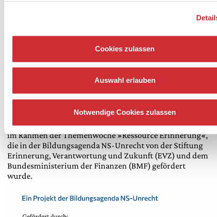
Spatz: Julia Mikhailova
Chor: Sänger:innen der schola cantorum weimar
Detail
Team
Cookies zulassen
Auswahl erlauben
Rund um Ihren Besuch
Notwendige Cookies zulassen
im Rahmen der Themenwoche »Ressource Erinnerung«,
die in der Bildungsagenda NS-Unrecht von der Stiftung
Erinnerung, Verantwortung und Zukunft (EVZ) und dem
Bundesministerium der Finanzen (BMF) gefördert
wurde.