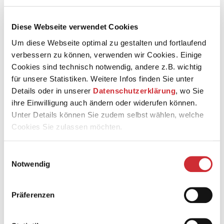
Das Surren von Nähmaschinen beruhigt dich? Du
begeisterst dich für Stoffe und aufregend geschnittene
Diese Webseite verwendet Cookies
Kleidungsstücke aus den verschiedensten Zeitaltern?
Um diese Webseite optimal zu gestalten und fortlaufend
verbessern zu können, verwenden wir Cookies. Einige
Dann bewirb dich auf eine Ausbildung als
Cookies sind technisch notwendig, andere z.B. wichtig
Maßschneider*in und sorge dafür, dass unsere
für unsere Statistiken. Weitere Infos finden Sie unter
Künstler*innen immer gut gekleidet sind.
Details oder in unserer
Datenschutzerklärung
, wo Sie
ihre Einwilligung auch ändern oder widerufen können.
Unter Details können Sie zudem selbst wählen, welche
Cookies Sie zulassen möchten.
Mehr Informationen zu dieser Ausbildung
Einwilligungsauswahl
Notwendig
Präferenzen