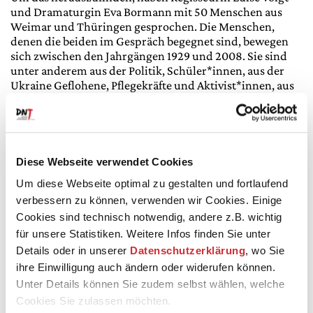
und Dramaturgin Eva Bormann mit 50 Menschen aus
Weimar und Thüringen gesprochen. Die Menschen,
denen die beiden im Gespräch begegnet sind, bewegen
sich zwischen den Jahrgängen 1929 und 2008. Sie sind
unter anderem aus der Politik, Schüler*innen, aus der
Ukraine Geflohene, Pflegekräfte und Aktivist*innen, aus
der Bäckerei nebenan, dem Handwerk und dem Pfarramt,
Kunstschaffende und Mitarbeitende der Lebenshilfe.
Ihre verschiedenen ›Stimmen‹ lässt die Inszenierung zu
Wort kommen. Aus ihren Lebensgeschichten ist ein
Diese Webseite verwendet Cookies
Abend entstanden, der sich mitten ins Herz der Stadt und
ihrer Menschen begibt. Menschen wie Sie und ihr, wie Du
Um diese Webseite optimal zu gestalten und fortlaufend
und ich, wie wir?
verbessern zu können, verwenden wir Cookies. Einige
Cookies sind technisch notwendig, andere z.B. wichtig
für unsere Statistiken. Weitere Infos finden Sie unter
Details oder in unserer
Datenschutzerklärung
, wo Sie
Wiederaufnahme
Dienstag //
22. Dezember 2026
// 19.30 Uhr // Großes
ihre Einwilligung auch ändern oder widerufen können.
Haus
Unter Details können Sie zudem selbst wählen, welche
Cookies Sie zulassen möchten.
Tickets