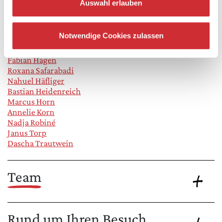
Auswahl erlauben
Besetzung
Notwendige Cookies zulassen
Calvin-Noel Auer
Katharina Hackhausen
Fabian Hagen
Roxana Safarabadi
Nahuel Häfliger
Bastian Heidenreich
Marcus Horn
Annelie Korn
Nadja Robiné
Janus Torp
Dascha Trautwein
Team
Rund um Ihren Besuch