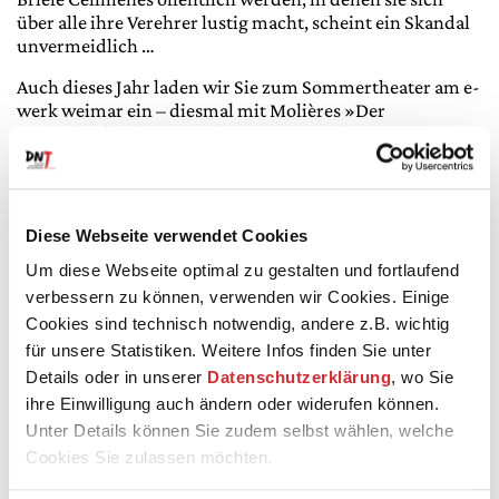
über alle ihre Verehrer lustig macht, scheint ein Skandal
unvermeidlich …
Auch dieses Jahr laden wir Sie zum Sommertheater am e-
werk weimar ein – diesmal mit Molières »Der
Menschenfeind«, einer der meistgespielten Komödien
des französischen Theatergenies. Schauspieler und
Regisseur Jörg Pohl wird diesen Klassiker als rasantes
Weinfest inszenieren, bei dem am Ende die Fetzen
fliegen.
Diese Webseite verwendet Cookies
Um diese Webseite optimal zu gestalten und fortlaufend
verbessern zu können, verwenden wir Cookies. Einige
Hinweis: Aufgrund der zu erwartenden hohen
Cookies sind technisch notwendig, andere z.B. wichtig
Temperaturen am 25. und 28. Juni 2026 werden auf
für unsere Statistiken. Weitere Infos finden Sie unter
dem Sommertheater-Gelände Eimer mit kaltem Wasser
Details oder in unserer
Datenschutzerklärung
, wo Sie
bereitstehen, in denen mitgebrachte Handtücher zur
Kühlung befeuchtet werden können. Auf einigen
ihre Einwilligung auch ändern oder widerufen können.
Sitzplätzen gibt es zum Beginn der Aufführung noch
Unter Details können Sie zudem selbst wählen, welche
Sonneneinstrahlung, im Verlauf der Veranstaltung liegt
Cookies Sie zulassen möchten.
die Tribüne dann aber vollständig im Schatten.