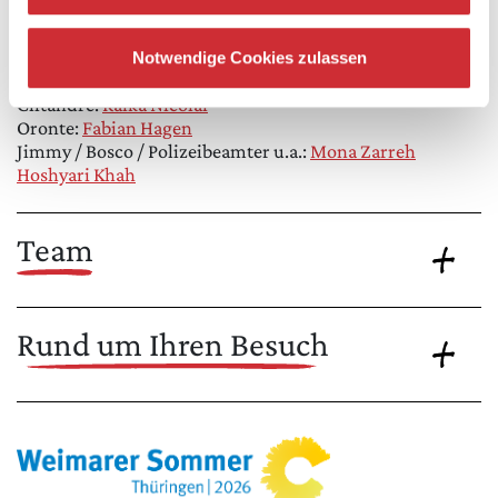
Célimène:
Katharina Hackhausen
Eliante:
Annelie Korn
Arsinoe:
Zainab Alsawah
Notwendige Cookies zulassen
Acaste:
Calvin-Noel Auer
Clitandre:
Raika Nicolai
Oronte:
Fabian Hagen
Jimmy / Bosco / Polizeibeamter u.a.:
Mona Zarreh
Hoshyari Khah
Team
Rund um Ihren Besuch