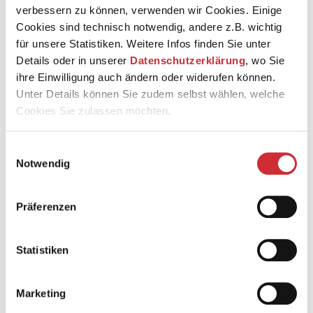
»Musikalische Weisheiten« Vergangenes, um daraus
verbessern zu können, verwenden wir Cookies. Einige
neue Resonanzräume zu eröffnen. Im Zentrum steht
Cookies sind technisch notwendig, andere z.B. wichtig
einmal mehr die Musik Dora Pejačevićs, deren Werke für
für unsere Statistiken. Weitere Infos finden Sie unter
Klavierquartett für eine eigenständige, hoch expressive
Details oder in unserer
Datenschutzerklärung
, wo Sie
Tonsprache zwischen spätromantischer Leidenschaft
ihre Einwilligung auch ändern oder widerufen können.
und tiefer Innerlichkeit stehen.
Unter Details können Sie zudem selbst wählen, welche
Cookies Sie zulassen möchten.
Kammermusik-Matinee der Staatskapelle Weimar
Einwilligungsauswahl
Notwendig
Fanny Hensel: Klavierquartett As-Dur (1822)
Maria Parton-Luft: »Drei musikalische Weisheiten«
(2024)
Präferenzen
Dora Pejačević: Klavierquartett d-Moll op. 25 (1908)
Dora Pejačević: Impromptu für Klavierquartett op. 9b
Statistiken
Marketing