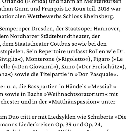
 Orlando (Florida) und nahm an Meisterkursen
athan Gunn und François Le Roux teil. 2018 war
ernationalen Wettbewerbs Schloss Rheinsberg.
er Semperoper Dresden, der Staatsoper Hannover,
dem Nordharzer Städtebundtheater, der
dem Staatstheater Cottbus sowie bei den
tspielen. Sein Repertoire umfasst Rollen wie Dr.
 Siviglia«), Monterone (»Rigoletto«), Figaro (»Le
rello (»Don Giovanni«), Kuno (»Der Freischütz«),
ha«) sowie die Titelpartie in »Don Pasquale«.
er u. a. die Basspartien in Händels »Messiah«
em sowie in Bachs »Weihnachtsoratorium« mit
chester und in der »Matthäuspassion« unter
m Duo tritt er mit Liedzyklen wie Schuberts »Die
manns Liederkreisen Op. 39 und Op. 24,