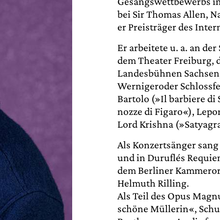
Gesangswettbewerbs in
bei Sir Thomas Allen, N
er Preisträger des Int
Er arbeitete u. a. an d
dem Theater Freiburg, 
Landesbühnen Sachsen, 
Wernigeroder Schlossfes
Bartolo (»Il barbiere di
nozze di Figaro«), Lepo
Lord Krishna (»Satyagra
Als Konzertsänger sang 
und in Duruflés Requi
dem Berliner Kammeror
Helmuth Rilling.
Als Teil des Opus Magnu
schöne Müllerin«, Schu