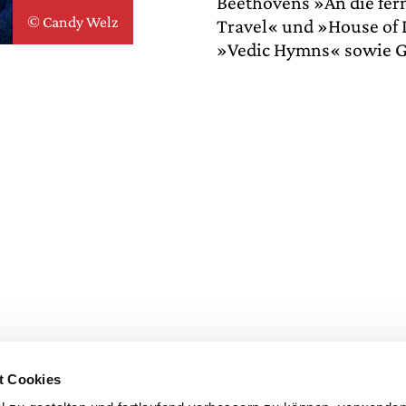
Beethovens »An die fer
© Candy Welz
Travel« und »House of L
»Vedic Hymns« sowie Ge
t Cookies