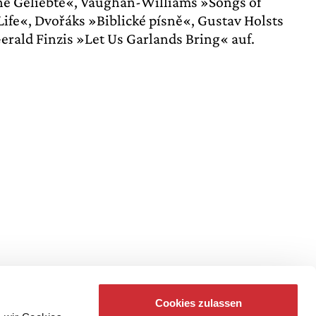
ne Geliebte«, Vaughan-Williams »Songs of
ife«, Dvořáks »Biblické písně«, Gustav Holsts
rald Finzis »Let Us Garlands Bring« auf.
Cookies zulassen