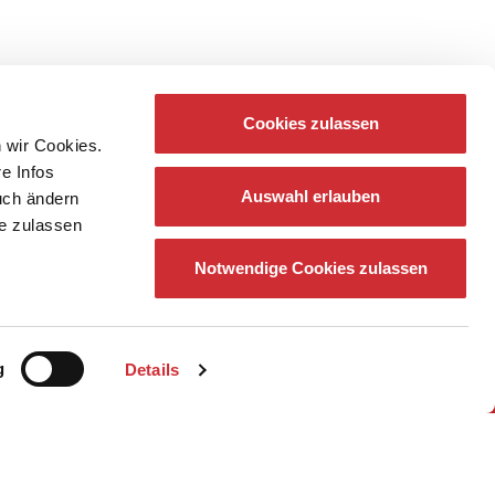
Cookies zulassen
 wir Cookies.
re Infos
Auswahl erlauben
auch ändern
ie zulassen
Notwendige Cookies zulassen
g
Details
z
Newsletter