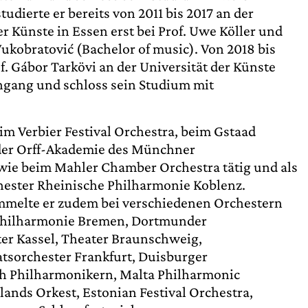
studierte er bereits von 2011 bis 2017 an der
r Künste in Essen erst bei Prof. Uwe Köller und
Vukobratović (Bachelor of music). Von 2018 bis
of. Gábor Tarkövi an der Universität der Künste
ngang und schloss sein Studium mit
im Verbier Festival Orchestra, beim Gstaad
i der Orff-Akademie des Münchner
ie beim Mahler Chamber Orchestra tätig und als
chester Rheinische Philharmonie Koblenz.
mmelte er zudem bei verschiedenen Orchestern
hilharmonie Bremen, Dortmunder
er Kassel, Theater Braunschweig,
tsorchester Frankfurt, Duisburger
h Philharmonikern, Malta Philharmonic
ands Orkest, Estonian Festival Orchestra,