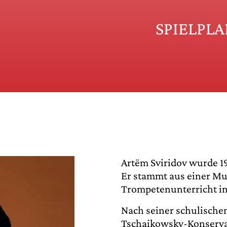
SPIELPL
Artëm Sviridov wurde 1
Er stammt aus einer Mus
Trompetenunterricht im
Nach seiner schulische
Tschaikowsky-Konserva