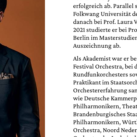
erfolgreich ab. Parallel 
Folkwang Universität de
danach bei Prof. Laura 
2021 studierte er bei Pr
Berlin im Masterstudie
Auszeichnung ab.
Als Akademist war er be
Festival Orchestra, be
Rundfunkorchesters sow
Praktikant im Staatsor
Orchestererfahrung sa
wie Deutsche Kammerp
Philharmonikern, Theat
Brandenburgisches Staa
Philharmonikern, Würt
Orchestra, Noord Nederl