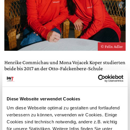
© Felix Adler
Henrike Commichau und Mona Vojacek Koper studierten
beide bis 2017 an der Otto-Falckenberg-Schule
Schauspiel und gründeten in dieser Zeit das Theaterduo
»hashtagmonike«
Henrike Commichau
entwickelte bereits während des
Studiums freie performative Arbeiten. Von 2018 bis 2024
Diese Webseite verwendet Cookies
war sie festes Ensemblemitglied am Theaterhaus Jena, wo
Um diese Webseite optimal zu gestalten und fortlaufend
sie Stückentwicklungen wie u. a. »Friendship Never
verbessern zu können, verwenden wir Cookies. Einige
Ends« erarbeitete, das 2023 zu den Zwischenstücken der
Mülheimer Theatertage eingeladen wurde. 2022 war sie
Cookies sind technisch notwendig, andere z.B. wichtig
Fellow des Internationalen Forums im Rahmen des
für unsere Statistiken. Weitere Infos finden Sie unter