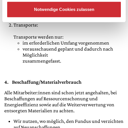
Hinweis: Taxidienst über längere Strecke für
exponierte Gäste vermeiden, stattdessen
Notwendige Cookies zulassen
Bahnfahrt 1. Klasse anbieten.
Transporte:
Transporte werden nur:
im erforderlichen Umfang vorgenommen
vorausschauend geplant und dadurch nach
Möglichkeit
zusammengefasst.
4.
Beschaffung/Materialverbrauch
Alle Mitarbeiter:innen sind schon jetzt angehalten, bei
Beschaffungen auf Ressourcenschonung und
Energieeffizienz sowie auf die Weiterverwertung von
entsorgten Materialien zu achten.
Wir nutzen, wo möglich, den Fundus und verzichten
auf Neuanschaffungen.