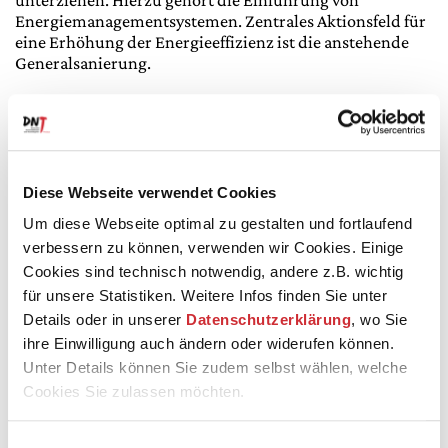
unterziehen. Hierzu gehört die Einführung von
Energiemanagementsystemen. Zentrales Aktionsfeld für
eine Erhöhung der Energieeffizienz ist die anstehende
Generalsanierung.
3.
Mobilität und Transport
Dieses Handlungsfeld beinhaltet ein Mobilitätskonzept,
Diese Webseite verwendet Cookies
das einen entscheidenden Beitrag zur Zielerreichung
leisten kann. Hier ist insbesondere die Umstellung auf
Um diese Webseite optimal zu gestalten und fortlaufend
alternative Antriebe im Fuhrpark und die Nutzung des
verbessern zu können, verwenden wir Cookies. Einige
ÖPNV und der Deutschen Bahn zu nennen.
Cookies sind technisch notwendig, andere z.B. wichtig
für unsere Statistiken. Weitere Infos finden Sie unter
Details oder in unserer
Datenschutzerklärung
, wo Sie
Dienstreisen:
ihre Einwilligung auch ändern oder widerufen können.
Anhand der Nachhaltigkeitspyramide vorgehen:
Unter Details können Sie zudem selbst wählen, welche
Cookies Sie zulassen möchten.
VERMEIDEN
REDUZIEREN
KOMPENSIEREN
Einwilligungsauswahl