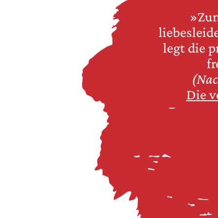
»Zum
liebeslei
legt die 
fr
(Nac
Die v