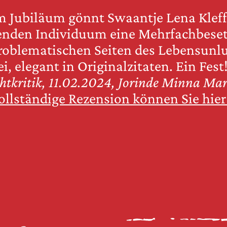
 Jubiläum gönnt Swaantje Lena Klef
denden Individuum eine Mehrfachbese
problematischen Seiten des Lebensun
ei, elegant in Originalzitaten. Ein Fes
htkritik, 11.02.2024, Jorinde Minna Mar
ollständige Rezension können Sie hier