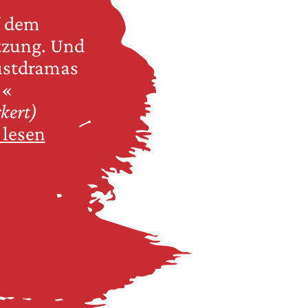
f dem
tzung. Und
lustdramas
t!«
kert)
 lesen