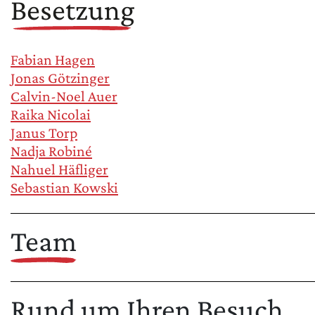
Besetzung
Fabian Hagen
Jonas Götzinger
Calvin-Noel Auer
Raika Nicolai
Janus Torp
Nadja Robiné
Nahuel Häfliger
Sebastian Kowski
Team
Rund um Ihren Besuch