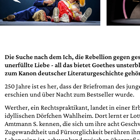
Die Suche nach dem Ich, die Rebellion gegen ge
unerfüllte Liebe - all das bietet Goethes unste
zum Kanon deutscher Literaturgeschichte gehör
250 Jahre ist es her, dass der Briefroman des ju
erschien und über Nacht zum Bestseller wurde.
Werther, ein Rechtspraktikant, landet in einer E
idyllischen Dörfchen Wahlheim. Dort lernt er Lott
Amtmann S. kennen, die sich um ihre acht Gesch
Zugewandtheit und Fürsorglichkeit berühren ihn t
Lebenssinn ist, schwankend zwischen übergroß