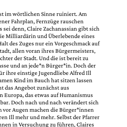
t im wörtlichen Sinne ruiniert. Am
sener Fahrplan, Fernzüge rauschen
 sei denn, Claire Zachanassian gibt sich
Die Milliardärin und Überlebende eines
Halt des Zuges nur ein Vorgeschmack auf
tadt, allen voran ihres Bürgermeisters,
ter der Stadt. Und die ist bereit zu
tkasse und an jede*n Bürger*in. Doch der
r ihre einstige Jugendliebe Alfred Ill
samen Kind im Bauch hat sitzen lassen
hnt das Angebot zunächst aus
en Europa, das etwas auf Humanismus
kbar. Doch nach und nach verändert sich
um vor Augen machen die Bürger*innen
ren Ill mehr und mehr. Selbst der Pfarrer
*innen in Versuchung zu führen, Claires