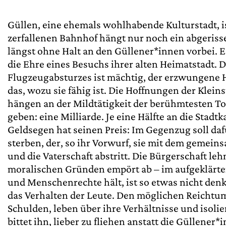
Güllen, eine ehemals wohlhabende Kulturstadt, is
zerfallenen Bahnhof hängt nur noch ein abgeris
längst ohne Halt an den Güllener*innen vorbei. Es
die Ehre eines Besuchs ihrer alten Heimatstadt. 
Flugzeugabsturzes ist mächtig, der erzwungene 
das, wozu sie fähig ist. Die Hoffnungen der Kleins
hängen an der Mildtätigkeit der berühmtesten Toch
geben: eine Milliarde. Je eine Hälfte an die Stad
Geldsegen hat seinen Preis: Im Gegenzug soll dafü
sterben, der, so ihr Vorwurf, sie mit dem gemein
und die Vaterschaft abstritt. Die Bürgerschaft le
moralischen Gründen empört ab – im aufgeklärt
und Menschenrechte hält, ist so etwas nicht den
das Verhalten der Leute. Den möglichen Reicht
Schulden, leben über ihre Verhältnisse und isolie
bittet ihn, lieber zu fliehen anstatt die Güllener