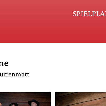
SPIELPL
me
Dürrenmatt