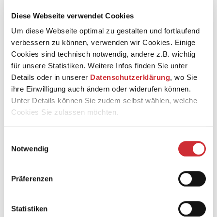
Ehrendirigenten der Staatskapelle Weimar, George
Alexander Albrecht, der am 15. Februar seinen 90.
Diese Webseite verwendet Cookies
Geburtstag gefeiert hätte, spielen wir drei
Um diese Webseite optimal zu gestalten und fortlaufend
kammermusikalische Bekenntniswerke aus seinem
reichen kompositorischen Schaffen. Dem 1957
verbessern zu können, verwenden wir Cookies. Einige
entstandenen 1. Streichquartett stehen die Gesänge »In
Cookies sind technisch notwendig, andere z.B. wichtig
den Hebrosfluss hinab« gegenüber, die Albrecht 2015 aus
für unsere Statistiken. Weitere Infos finden Sie unter
einem wahrhaft inneren Brennen nach dem Erleben von
Details oder in unserer
Datenschutzerklärung
, wo Sie
Gedichten Gerhard Altenbourgs niederschrieb.
ihre Einwilligung auch ändern oder widerufen können.
Entstanden sind Gesänge, die, so der Komponist selbst,
Unter Details können Sie zudem selbst wählen, welche
»drastisch-grotesk, zum Teil unverständlich und Da-da-
Cookies Sie zulassen möchten.
nah, auch skurril-humoristisch daherkommen. Dennoch
klingt Leiden und Sterben oftmals an.«
Außerdem kommt an diesem Abend die 2017
Einwilligungsauswahl
komponierte Monodie auf zwei Gedichte von Ingeborg
Notwendig
Bachmann zur Uraufführung. Faszinierende Musik, im
dankbaren Gedenken an den bekennenden Künstler und
sehr besonderen Menschen George Alexander Albrecht,
Präferenzen
der auch nach seiner Weimarer GMD-Zeit der
Staatskapelle eng verbunden blieb.
Statistiken