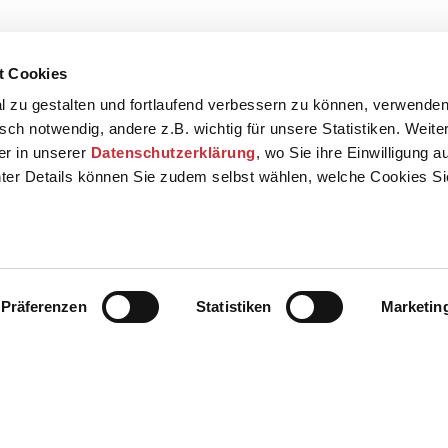
t Cookies
 zu gestalten und fortlaufend verbessern zu können, verwenden
sch notwendig, andere z.B. wichtig für unsere Statistiken. Weite
der in unserer
Datenschutzerklärung
, wo Sie ihre Einwilligung 
ter Details können Sie zudem selbst wählen, welche Cookies S
Präferenzen
Statistiken
Marketin
Kontakt
Presse
AGB
Datenschut
theater und Staatskapelle Weimar GmbH - Staatst