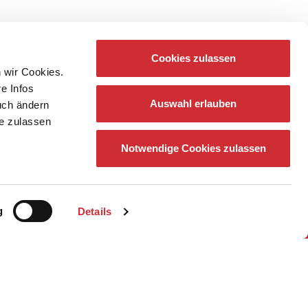
Cookies zulassen
 wir Cookies.
re Infos
Auswahl erlauben
auch ändern
ie zulassen
Notwendige Cookies zulassen
g
Details
z
Newsletter
heater Thüringen 2025