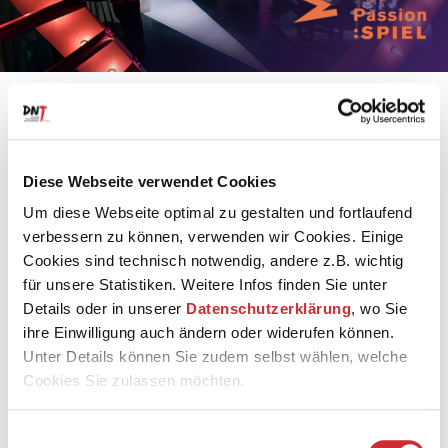
»Machen Sie das auch zum ersten Mal?« – Speed-
Dating einmal anders: Schritt für Schritt durchwandern
Sie die Musiktheater-Performance für kleines Ensemble
des Komponisten Manos Tsangaris in einer
Diese Webseite verwendet Cookies
Neuproduktion mit Studierenden der HfM FRANZ LISZT
Um diese Webseite optimal zu gestalten und fortlaufend
Weimar, begegnen nach und nach allen Spieler*innen
bei exklusiven Eins-zu-Eins-Konzerten und knüpfen ein
verbessern zu können, verwenden wir Cookies. Einige
Netz aus Vorahnungen, Gegenwart und Erinnerungen.
Cookies sind technisch notwendig, andere z.B. wichtig
für unsere Statistiken. Weitere Infos finden Sie unter
Man sitzt an der Bar. Zieht weiter. Von Station zu Station
Details oder in unserer
Datenschutzerklärung
, wo Sie
durch die Nacht. Und im Zweilicht der Einsamkeit trifft
ihre Einwilligung auch ändern oder widerufen können.
man aufeinander und teilt ein paar Augenblicke. Doch
Unter Details können Sie zudem selbst wählen, welche
manchmal wird das ewig gleiche Kennenlernen zur
Begegnung und – als sei der Zufall vorbestimmt – zur
Cookies Sie zulassen möchten.
großen Liebe. Eigentlich wie im Musiktheater…
Einwilligungsauswahl
Kommen Sie nach Belieben zwischen 19 und 21 Uhr und