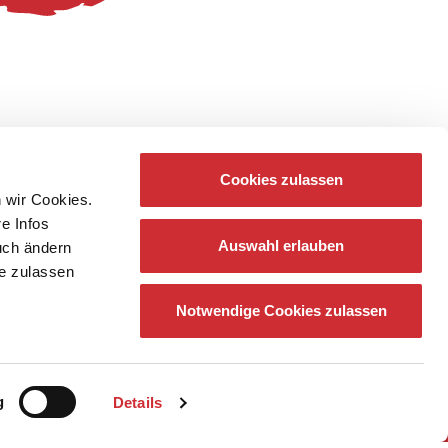
Cookies zulassen
 wir Cookies.
re Infos
Auswahl erlauben
auch ändern
ie zulassen
Notwendige Cookies zulassen
g
Details
z
Newsletter