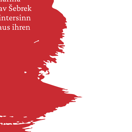
av Šebrek
intersinn
aus ihren