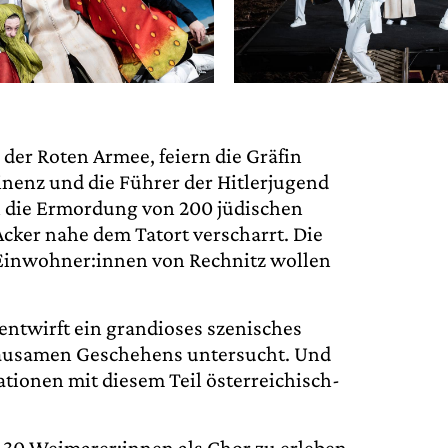
der Roten Armee, feiern die Gräfin
minenz und die Führer der Hitlerjugend
 in die Ermordung von 200 jüdischen
cker nahe dem Tatort verscharrt. Die
 Einwohner:innen von Rechnitz wollen
 entwirft ein grandioses szenisches
grausamen Geschehens untersucht. Und
ionen mit diesem Teil österreichisch-
30 Weimarer:innen als Chor zu erleben