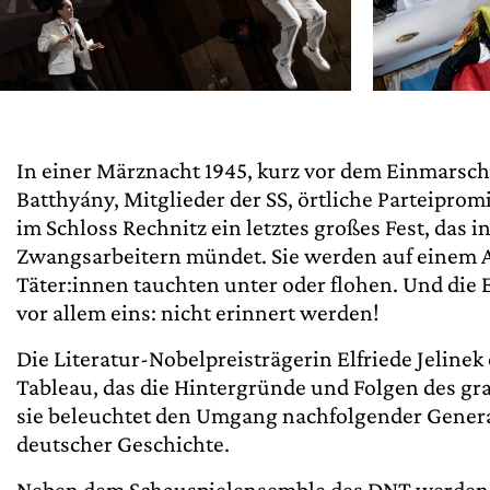
In einer Märznacht 1945, kurz vor dem Einmarsch 
Batthyány, Mitglieder der SS, örtliche Parteipro
im Schloss Rechnitz ein letztes großes Fest, das
Zwangsarbeitern mündet. Sie werden auf einem A
Täter:innen tauchten unter oder flohen. Und die
vor allem eins: nicht erinnert werden!
Die Literatur-Nobelpreisträgerin Elfriede Jelinek
Tableau, das die Hintergründe und Folgen des 
sie beleuchtet den Umgang nachfolgender Generat
deutscher Geschichte.
Neben dem Schauspielensemble des DNT werden 