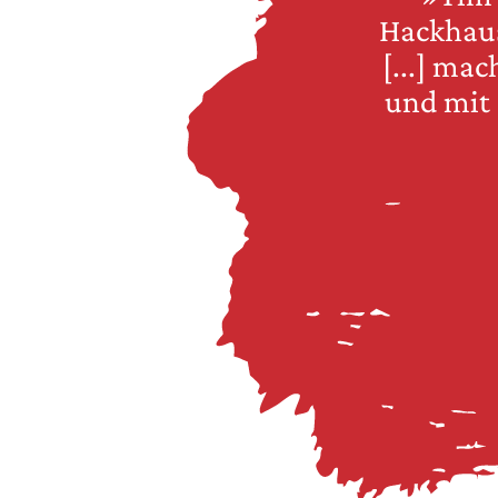
Hackhaus
[...] ma
und mit 