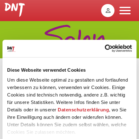
Überraschungsprogramm
Diese Webseite verwendet Cookies
Um diese Webseite optimal zu gestalten und fortlaufend
verbessern zu können, verwenden wir Cookies. Einige
Zu »leichter Muse« laden wir Sie im Rahmen unserer
Cookies sind technisch notwendig, andere z.B. wichtig
kammermusikalischen Samstagsnachmittagstermine
für unsere Statistiken. Weitere Infos finden Sie unter
ein, die bei Kaffee und Kuchen ebenso bunte wie
Details oder in unserer
Datenschutzerklärung
, wo Sie
vielseitige Programme von höfischer Barockkultur über
ihre Einwilligung auch ändern oder widerufen können.
Wiener Kaffeehausmusik und romantische Schmankerln
Unter Details können Sie zudem selbst wählen, welche
mit Schmäh und Charme bis zu Hits aus Film und
Musical mit Ohrwurmgarantie bieten. Charmante
Cookies Sie zulassen möchten.
Moderation inklusive.