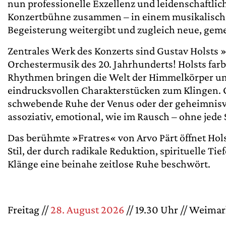
nun professionelle Exzellenz und leidenschaftlic
Konzertbühne zusammen – in einem musikalische
Begeisterung weitergibt und zugleich neue, geme
Zentrales Werk des Konzerts sind Gustav Holsts 
Orchestermusik des 20. Jahrhunderts! Holsts fa
Rhythmen bringen die Welt der Himmelkörper und
eindrucksvollen Charakterstücken zum Klingen. 
schwebende Ruhe der Venus oder der geheimnisvo
assoziativ, emotional, wie im Rausch – ohne jede
Das berühmte »Fratres« von Arvo Pärt öffnet Ho
Stil, der durch radikale Reduktion, spirituelle Ti
Klänge eine beinahe zeitlose Ruhe beschwört.
Freitag //
28. August 2026
// 19.30 Uhr // Weimar