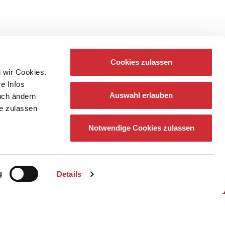
Cookies zulassen
 wir Cookies.
re Infos
Auswahl erlauben
auch ändern
ie zulassen
Notwendige Cookies zulassen
g
Details
z
Newsletter