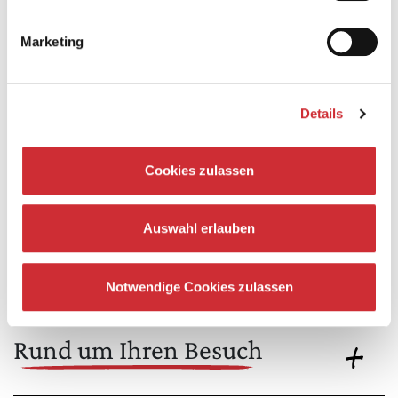
Ein Plädoyer, wach zu bleiben – in diesem Land, in diesen
Zeiten.
Marketing
Details
Cookies zulassen
Besetzung
Auswahl erlauben
Gamze Kubaşık
Christine Werner
Notwendige Cookies zulassen
Moderation: Ali Şirin
Rund um Ihren Besuch