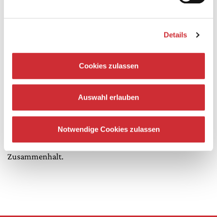
Details
Cookies zulassen
Rund um Ihren Besuch
Auswahl erlauben
Die Veranstaltungsreihe ist eine Kooperation des
Notwendige Cookies zulassen
Deutschen Nationaltheaters Weimar und des Jenaer
Standorts des Forschungsinstituts Gesellschaftlicher
Zusammenhalt.