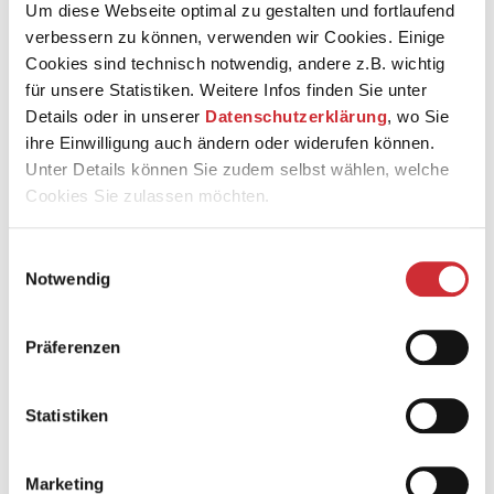
Umso mehr irritieren die aktuellen Entwicklungen: Die
Um diese Webseite optimal zu gestalten und fortlaufend
Abschaffung des sogenannten Heizungsgesetzes, der Bau
verbessern zu können, verwenden wir Cookies. Einige
neuer Gaskraftwerke, kein Vorrang mehr beim
Cookies sind technisch notwendig, andere z.B. wichtig
Netzanschluss und Stromeinspeisung für erneuerbare
für unsere Statistiken. Weitere Infos finden Sie unter
Energien und neue fossile Abhängigkeiten von
Details oder in unserer
Datenschutzerklärung
, wo Sie
Autokratien. Was geschieht gerade?
ihre Einwilligung auch ändern oder widerufen können.
Wie sind die aktuellen energiepolitischen
Unter Details können Sie zudem selbst wählen, welche
Entwicklungen einzuordnen und wo liegen die
Cookies Sie zulassen möchten.
Ursachen? Was sind die Auswirkungen für Klimaschutz
und Energieversorgung? Und was bedeuten sie für den
Einwilligungsauswahl
gesellschaftlichen Zusammenhalt und die Zukunft
Notwendig
unserer Demokratie?
Wir sprechen zu diesen Fragen mit:
Susanne Götze
: Buchautorin & Journalistin, Aktuelles
Präferenzen
Buch: »
Die Sicherheitslüge
«
Janine Patz
: Politikwissenschaftlerin am FGZ Standort
Jena
Statistiken
Marcel Schwalbach
: BürgerEnergie Thüringen e.V.
Moderation:
Dr. Johanna Treidl
, FGZ Standort Jena
Marketing