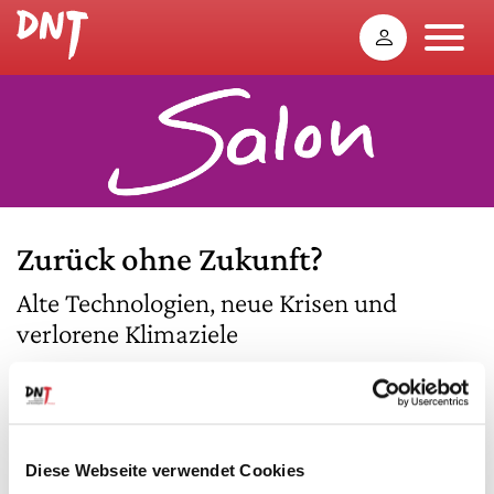
Zurück ohne Zukunft?
Alte Technologien, neue Krisen und
verlorene Klimaziele
Deutschland will bis 2045 klimaneutral sein. Für die
Erreichung des Ziels gelten die Energiewende und der
Ausbau der Erneuerbaren als zentral. Billig, unabhängig
und ökologisch soll unsere Energieversorgung werden.
Diese Webseite verwendet Cookies