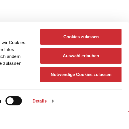
Cookies zulassen
 wir Cookies.
re Infos
Auswahl erlauben
auch ändern
ie zulassen
Notwendige Cookies zulassen
g
Details
z
Newsletter