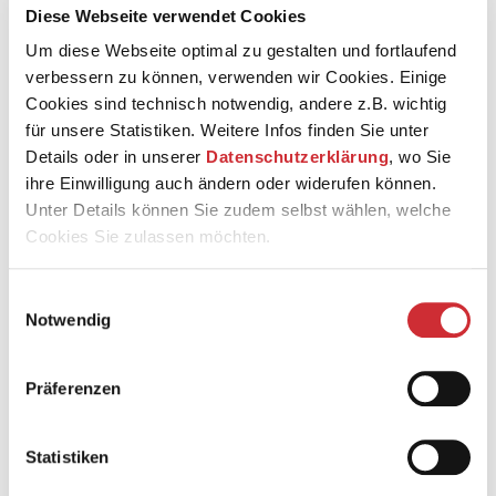
Die hier zur Verfügung gestellten Fotos dürfen nur mit
Diese Webseite verwendet Cookies
Nennung der jeweiligen Fotograf*innen veröffentlicht
Um diese Webseite optimal zu gestalten und fortlaufend
werden und sind ausschließlich für aktuelle
verbessern zu können, verwenden wir Cookies. Einige
Berichterstattung über die betreffende Inszenierung, das
DNT und die Staatskapelle Weimar sowie für
Cookies sind technisch notwendig, andere z.B. wichtig
touristisches Marketing rechtefrei zu verwenden. Bei
für unsere Statistiken. Weitere Infos finden Sie unter
Veröffentlichung bitten wir um die Zusendung eines
Details oder in unserer
Datenschutzerklärung
, wo Sie
Belegexemplars an:
ihre Einwilligung auch ändern oder widerufen können.
Unter Details können Sie zudem selbst wählen, welche
Cookies Sie zulassen möchten.
Deutsches Nationaltheater und Staatskapelle Weimar
GmbH
Einwilligungsauswahl
Abteilung Presse- und Öffentlichkeitsarbeit, z.H. Lena
Notwendig
Räther
Postfach 2003 & 2005
99401 Weimar
Präferenzen
Eine darüber hinausgehende Nutzung der Fotos -
Statistiken
insbesondere kommerzieller Art - bedarf sowohl unserer