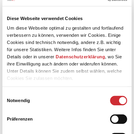
Diese Webseite verwendet Cookies
Um diese Webseite optimal zu gestalten und fortlaufend
Taejun Sun wurde in Seoul (Südkorea) geboren und
verbessern zu können, verwenden wir Cookies. Einige
studierte dort Gesang an der Seoul National Universität.
Cookies sind technisch notwendig, andere z.B. wichtig
für unsere Statistiken. Weitere Infos finden Sie unter
Der Tenor studierte an der Hochschule für Musik und
Tanz Köln bei Mario Hoff als Masterstudent und
Details oder in unserer
Datenschutzerklärung
, wo Sie
anschließend mit dem Konzertexamen. Zahlreiche
ihre Einwilligung auch ändern oder widerufen können.
Meisterkurse ergänzen seine Ausbildung. In Deutschland
Unter Details können Sie zudem selbst wählen, welche
trat er mit dem Beethoven Orchester Bonn, in der Kölner
Cookies Sie zulassen möchten.
Philharmonie in verschiedenen Produktionen der
Hochschule für Musik und Tanz Köln auf. Unter anderem
war er als Solo-Tenor in Bruckners Messe f-Moll in
Einwilligungsauswahl
Ravensburg und in Beethovens 9. Symphonie in der
Notwendig
Kölner Philharmonie zu hören.
Ab der Spielzeit 2014/15 war er zwei Jahre lang Mitglied
Präferenzen
des Internationalen Opernstudios Köln, wo er etwa als
Don Ottavio in »Don Giovanni«, Don Ramiro in »La