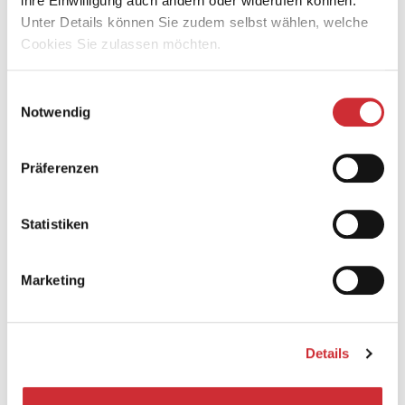
ihre Einwilligung auch ändern oder widerufen können.
Unter Details können Sie zudem selbst wählen, welche
Cookies Sie zulassen möchten.
Einwilligungsauswahl
Notwendig
Präferenzen
Statistiken
© Alexandra Münch
Marketing
Wirkt mit bei:
Der Tod und das Mädchen (Violinen)
Details
In inniger Verehrung (Violinen)
Sag zum Abschied leise Servus (Violinen)