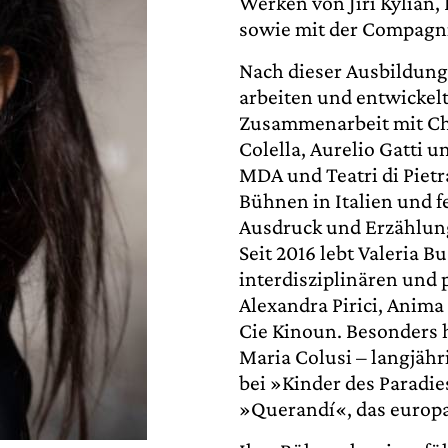
Werken von Jiří Kylián, 
sowie mit der Compagnie
Nach dieser Ausbildung 
arbeiten und entwickelt
Zusammenarbeit mit Cho
Colella, Aurelio Gatti
MDA und Teatri di Pietr
Bühnen in Italien und f
Ausdruck und Erzählun
Seit 2016 lebt Valeria B
interdisziplinären und p
Alexandra Pirici, Anim
Cie Kinoun. Besonders 
Maria Colusi – langjäh
bei »Kinder des Paradi
»Querandí«, das europa