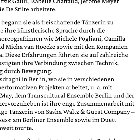
Itzik Galili, Isabelle Chaffaud, Jérôme Meyer
 De Stilte arbeitete.
begann sie als freischaffende Tänzerin zu
e ihre künstlerische Sprache durch die
reograf:innen wie Michele Pogliani, Camilla
 und Micha van Hoecke sowie mit den Kompanien
a. Diese Erfahrungen führten sie auf zahlreiche
estigten ihre Verbindung zwischen Technik,
g durch Bewegung.
usdraghi in Berlin, wo sie in verschiedenen
erformativen Projekten arbeitet, u .a. mit
a May, dem Transcultural Ensemble Berlin und der
hervorzuheben ist ihre enge Zusammenarbeit mit
rige Tänzerin von Sasha Waltz & Guest Company –
eses« am Berliner Ensemble sowie im Duett
weit tourte.