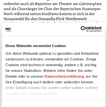
nebenbei auch als Repetitor am Theater am Gärtnerplatz
und als Chorsänger im Chor der Bayerischen Staatsoper.
Noch während seines Studiums konnte er sich in der
Vorauswahl für den Donatella Flick Wettbewerb
durchsetzen und wurde für die Finalrunde nach London
eingeladen.
Nach Beendigung seines Studiums mit dem
Meisterklassendiplom entschied sich der gebürtige
Diese Webseite verwendet Cookies
Regensburger dann für eine klassische
Kapellmeisterlaufbahn. Eine erste Anstellung fand er als
Um diese Webseite optimal zu gestalten und fortlaufend
Solorepetitor mit Dirigierverpflichtung am damaligen
verbessern zu können, verwenden wir Cookies. Einige
Schillertheater NRW in Wuppertal. Kurz darauf
Cookies sind technisch notwendig, andere z.B. wichtig
wechselte er als 2. Kapellmeister an die Städtischen
für unsere Statistiken. Weitere Infos finden Sie unter
Bühnen Münster. Erste Gastengagements führten ihn in
Details oder in unserer
Datenschutzerklärung
, wo Sie
dieser Zeit nach Mendoza (Argentinien) und Athen.
ihre Einwilligung auch ändern oder widerufen können.
Danach folgten als weitere Stationen das Staatstheater
Kassel, die Staatsoper Hannover und das Staatstheater
Unter Details können Sie zudem selbst wählen, welche
Saarbrücken. In dieser Zeit erarbeitete er sich
Cookies Sie zulassen möchten.
systematisch ein umfangreiches Repertoire vom Barock
bis zur Moderne, das auch Filmmusik einschließt und
Einwilligungsauswahl