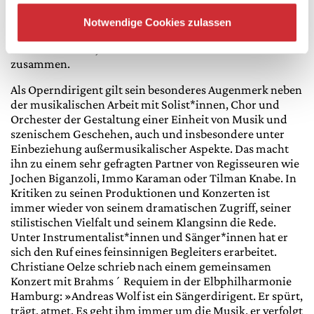
Nationaltheaters Mannheim, die Badische Staatskapelle
Karlsruhe oder das Georgische Kammerorchester und
Notwendige Cookies zulassen
arbeitete mit Künstler*innen wie Arabella Steinbacher,
Christiane Oelze, Detlev Roth oder Götz Alsmann
zusammen.
Als Operndirigent gilt sein besonderes Augenmerk neben
der musikalischen Arbeit mit Solist*innen, Chor und
Orchester der Gestaltung einer Einheit von Musik und
szenischem Geschehen, auch und insbesondere unter
Einbeziehung außermusikalischer Aspekte. Das macht
ihn zu einem sehr gefragten Partner von Regisseuren wie
Jochen Biganzoli, Immo Karaman oder Tilman Knabe. In
Kritiken zu seinen Produktionen und Konzerten ist
immer wieder von seinem dramatischen Zugriff, seiner
stilistischen Vielfalt und seinem Klangsinn die Rede.
Unter Instrumentalist*innen und Sänger*innen hat er
sich den Ruf eines feinsinnigen Begleiters erarbeitet.
Christiane Oelze schrieb nach einem gemeinsamen
Konzert mit Brahms´ Requiem in der Elbphilharmonie
Hamburg: »Andreas Wolf ist ein Sängerdirigent. Er spürt,
trägt, atmet. Es geht ihm immer um die Musik, er verfolgt