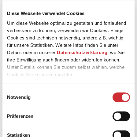
Diese Webseite verwendet Cookies
Um diese Webseite optimal zu gestalten und fortlaufend
verbessern zu können, verwenden wir Cookies. Einige
Cookies sind technisch notwendig, andere z.B. wichtig
für unsere Statistiken. Weitere Infos finden Sie unter
Details oder in unserer
Datenschutzerklärung
, wo Sie
ihre Einwilligung auch ändern oder widerufen können.
Unter Details können Sie zudem selbst wählen, welche
Cookies Sie zulassen möchten.
© Alexandra Münch
Einwilligungsauswahl
Astrid Schütte studierte an der Hochschule für Musik
Notwendig
»Carl Maria von Weber« Dresden bei Prof. Ivan Zenaty,
wo sie sowohl ihr Diplom als auch das Konzertexamen
erhielt. Sie war Mitglied des »Jungen Dresdner
Präferenzen
Streichquartetts«, das sie während des Studiums
mitgründete, des Landesjugendorchesters NRW, der
Jungen Dortmunder Sinfoniker, des Greater Bridgeport
Statistiken