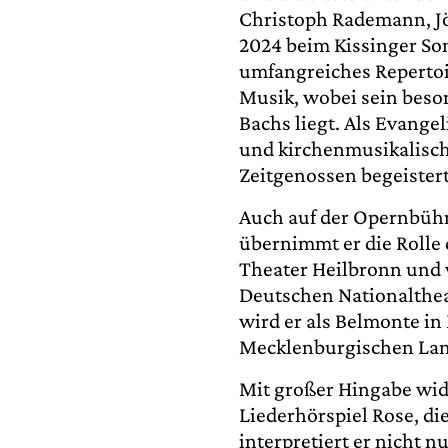
Christoph Rademann, Jö
2024 beim Kissinger So
umfangreiches Repertoir
Musik, wobei sein beso
Bachs liegt. Als Evange
und kirchenmusikalisc
Zeitgenossen begeister
Auch auf der Opernbühn
übernimmt er die Rolle
Theater Heilbronn und 
Deutschen Nationalthea
wird er als Belmonte i
Mecklenburgischen Land
Mit großer Hingabe wid
Liederhörspiel Rose, d
interpretiert er nicht