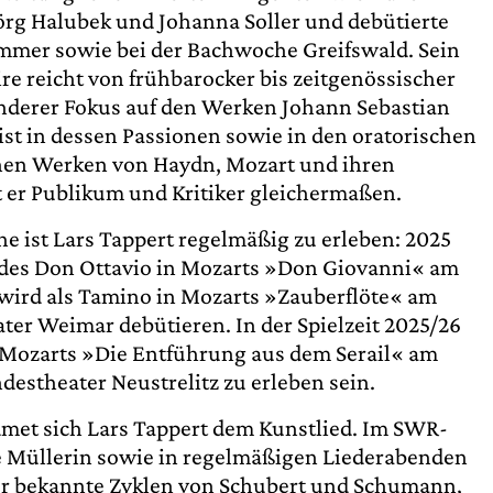
rg Halubek und Johanna Soller und debütierte
mmer sowie bei der Bachwoche Greifswald. Sein
e reicht von frühbarocker bis zeitgenössischer
nderer Fokus auf den Werken Johann Sebastian
list in dessen Passionen sowie in den oratorischen
hen Werken von Haydn, Mozart und ihren
t er Publikum und Kritiker gleichermaßen.
e ist Lars Tappert regelmäßig zu erleben: 2025
 des Don Ottavio in Mozarts »Don Giovanni« am
wird als Tamino in Mozarts »Zauberflöte« am
ter Weimar debütieren. In der Spielzeit 2025/26
n Mozarts »Die Entführung aus dem Serail« am
estheater Neustrelitz zu erleben sein.
met sich Lars Tappert dem Kunstlied. Im SWR-
ie Müllerin sowie in regelmäßigen Liederabenden
 nur bekannte Zyklen von Schubert und Schumann,