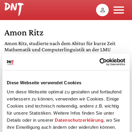
Amon Ritz
Amon Ritz, studierte nach dem Abitur für kurze Zeit
Mathematik und Computerlinguistik an der LMU
München und seit 2020 Mediale Künste mit dem
Schwerpunkt exMedia an der Kunsthochschule für
Medien Köln. Seit 2023 erhält Amon ein Stipendium der
Studienstiftung des deutschen Volkes.
Diese Webseite verwendet Cookies
Ritz assistierte Videokünstler:innen wie Benjamin Krieg,
Mikko Gaestel, Susanne Steinmassl, Ute Schall und Meika
Um diese Webseite optimal zu gestalten und fortlaufend
Dresenkamp bei zahlreichen Produktionen.
verbessern zu können, verwenden wir Cookies. Einige
Cookies sind technisch notwendig, andere z.B. wichtig
In der Spielzeit 2019/20 war Amon fest an den Münchner
für unsere Statistiken. Weitere Infos finden Sie unter
Kammerspielen engagiert, insbesondere für die
Details oder in unserer
Datenschutzerklärung
, wo Sie
technische und künstlerische Gestaltung der Projekte im
Stadtraum und die digitalen Angebote der »KAMMER 4«.
ihre Einwilligung auch ändern oder widerufen können.