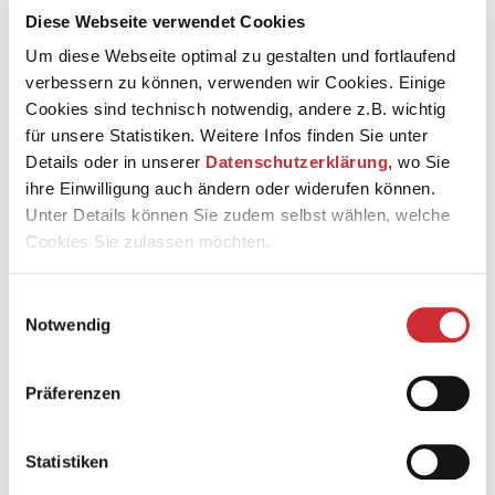
Diese Webseite verwendet Cookies
Um diese Webseite optimal zu gestalten und fortlaufend
verbessern zu können, verwenden wir Cookies. Einige
Cookies sind technisch notwendig, andere z.B. wichtig
für unsere Statistiken. Weitere Infos finden Sie unter
Benita Sarah Bailey, in Thüringen geboren, ist
Details oder in unserer
Datenschutzerklärung
, wo Sie
Schauspielerin, Filmemacherin und Lehrbeauftragte. Sie
ihre Einwilligung auch ändern oder widerufen können.
studierte Schauspiel in Berlin sowie Internationale
Unter Details können Sie zudem selbst wählen, welche
Beziehungen und Afrikastudien in Leipzig und
Cookies Sie zulassen möchten.
Hongkong. Ihre künstlerische Arbeit bewegt sich
zwischen Bühne, Film und Fernsehen, stets mit
internationaler Ausrichtung.
Einwilligungsauswahl
Notwendig
Sie ist Vorstandsmitglied von Schwarze Filmschaffende
e.V. und Teil des kanadischen Künstlerinnenkollektivs
DiasporaKidz. Mit der Produktionsfirma Jabeza Films, die
Präferenzen
sie gemeinsam mit Jane Chirwa gründete, entwickelt sie
derzeit ihren ersten Kinospielfilm. Ihr Talkformat @yellit
(Instagram, YouTube) porträtiert seit 2020 Schwarze
Statistiken
Künstlerinnen und trägt zu einer vielfältigeren