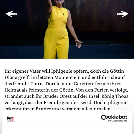
Ihr eigener Vater will Iphigenie opfern, doch die Göttin
Diana greift im letzten Moment ein und entführt sie auf
das fremde Tauris. Dort lebt die Gerettete fernab ihrer
Heimat als Priesterin der Göttin. Von den Furien verfolgt,
strandet auch ihr Bruder Orest auf der Insel. König Thoas
verlangt, dass der Fremde geopfert wird. Doch Iphigenie
erkennt ihren Bruder und versucht alles, um den
blutigen Brauch zu beenden und den Fluch ihrer Familie
zu brechen. Goethe selbst bezeichnete sein Meisterwerk
der Weimarer Klassik als »verteufelt human«. Bis heute
steht sein Schauspiel für das Ideal menschlichen