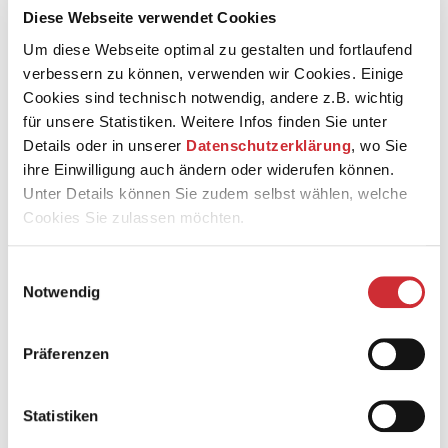
Diese Webseite verwendet Cookies
Friedens und den Beginn des klassischen Zeitalters in der
Literatur.
Um diese Webseite optimal zu gestalten und fortlaufend
verbessern zu können, verwenden wir Cookies. Einige
Miriam Ibrahim begeistert durch ihr ritualhaftes
Zusammenspiel der Theatermittel. Die Regisseurin
Cookies sind technisch notwendig, andere z.B. wichtig
erarbeitet mit der Autorin Julienne De Muirier eine neue
für unsere Statistiken. Weitere Infos finden Sie unter
Perspektive auf Goethes Klassiker: als Übung gewaltlosen
Details oder in unserer
Datenschutzerklärung
, wo Sie
Widerstands, als Ausweg aus den Zwängen der
ihre Einwilligung auch ändern oder widerufen können.
Vergangenheit und als Begegnung mit dem Fremden.
Unter Details können Sie zudem selbst wählen, welche
Cookies Sie zulassen möchten.
Einwilligungsauswahl
Schauspiel in fünf Aufzügen von Johann Wolfgang von
Notwendig
Goethe & Julienne De Muirier
Uraufführung der Vorlage: 6. April 1779, Weimar
Zuletzt am DNT: Spielzeit 1996/97
Präferenzen
Statistiken