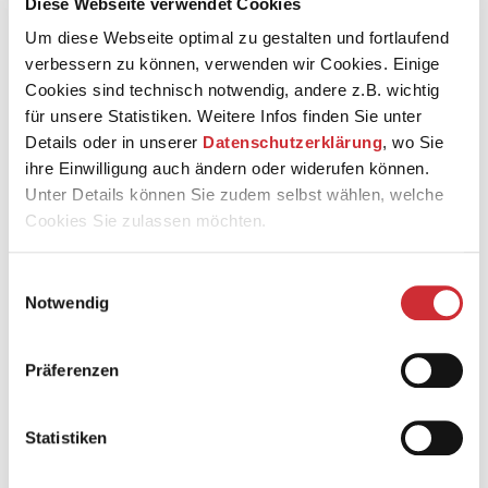
Diese Webseite verwendet Cookies
Um diese Webseite optimal zu gestalten und fortlaufend
verbessern zu können, verwenden wir Cookies. Einige
Cookies sind technisch notwendig, andere z.B. wichtig
© Klara Leschanz
für unsere Statistiken. Weitere Infos finden Sie unter
Details oder in unserer
Datenschutzerklärung
, wo Sie
Friederike Wrobel studierte zunächst Philosophie,
ihre Einwilligung auch ändern oder widerufen können.
Germanistik und Gesangspädagogik in Berlin, bevor sie
Unter Details können Sie zudem selbst wählen, welche
sich ihrem Gesangsstudium bei Prof. Anne
Cookies Sie zulassen möchten.
Schwanewilms an der Hochschule für Musik FRANZ
LISZT in Weimar widmete. Im Wintersemester
2024/2025 vertiefte sie ihre Studien im Schwerpunkt
Einwilligungsauswahl
Barockgesang bei Roberta Invernizzi an der Kunst- und
Notwendig
Privatuniversität der Stadt Wien.
Die Sopranistin sammelte in den vergangenen Jahren
erste Bühnenerfahrungen: 2024 war sie im Theater
Präferenzen
Rudolstadt als Marcellina in Wolfgang A. Mozarts »Le
Nozze di Figaro« sowie an der HfM Weimar in der
Kammeroper »The Yellow Wallpaper« von Grace-
Statistiken
Evangeline Mason zu erleben. Am Deutschen
Nationaltheater Weimar gastierte sie 2023 und 2024 im