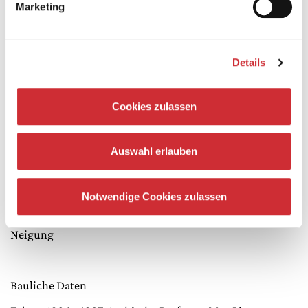
Marketing
Bühnenraum
Bühne: A = 456m2, Breite: 24m, Tiefe: 19m (ab
Schutzvorhang), Höhe: 23,8m bis Unterkante
Details
Schnürboden
Vorbühne: A = ca. 70m2, vordere Breite 13,8m, hintere
Breite 11,6m, Tiefe 5,6m
Cookies zulassen
Seitenbühne rechts: A = 200m2, Höhe: 9m
Hinterbühne: A = 140m2, Höhe: 9m
Öffnungshöhe zwischen Haupt- und Nebenbühne: 8,5m
Auswahl erlauben
Bühnenboden
Notwendige Cookies zulassen
Belegt mit Pitch Pine, schwarz, Stärke 4,5cm, keine
Neigung
Bauliche Daten