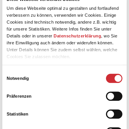
Zuschauerraum
Um diese Webseite optimal zu gestalten und fortlaufend
Ansteigendes Parkett, Reihenüberhöhung 17 bis 22 cm
verbessern zu können, verwenden wir Cookies. Einige
Reihenabstand: 90 cm
Cookies sind technisch notwendig, andere z.B. wichtig
Sitzbreite: 52 cm
für unsere Statistiken. Weitere Infos finden Sie unter
Platzanzahl inkl. 1. und 2. Rang: 857 Plätze plus 2
Details oder in unserer
Datenschutzerklärung
, wo Sie
Rollstuhlplätze
ihre Einwilligung auch ändern oder widerufen können.
Unter Details können Sie zudem selbst wählen, welche
Cookies Sie zulassen möchten.
Orchestergraben
Fläche: 84 m2 für ca. 80 Musiker
Einwilligungsauswahl
2 Hubpodium
Notwendig
Präferenzen
Bühnenöffnung
Breite: 10,3m
Statistiken
Höhe: 1,7 bis 8,7m