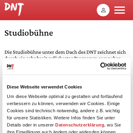
Studiobühne
Die Studiobühne unter dem Dach des DNT zeichnet sich
durch ein sehr breit gefächertes Programm aus: neben
Aufführungen zeitgenössischer Autoren, Kinder- und
Jugendstücken, -opern und -konzerten sind hier auch
literarische und musikalische Abende sowie
Klassikerinszenierungen zu sehen.
Diese Webseite verwendet Cookies
Um diese Webseite optimal zu gestalten und fortlaufend
verbessern zu können, verwenden wir Cookies. Einige
Technische Daten
Cookies sind technisch notwendig, andere z.B. wichtig
Ausführliche technische Daten finden Sie in unserem
für unsere Statistiken. Weitere Infos finden Sie unter
technical rider.
Details oder in unserer
Datenschutzerklärung
, wo Sie
Download ›
ihre Einwilligung auch ändern oder widerufen können.