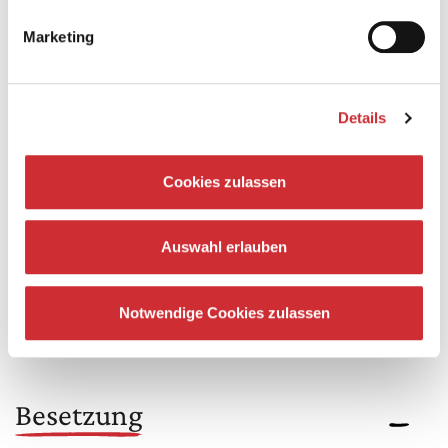
Marketing
Das Programmheft zur Inszenierung gibt es jetzt auch
online.
Details
Zum Download hier klicken
>
Cookies zulassen
ℹ️
Wir bieten für diese Inszenierung 30 Minuten vor
Vorstellungsbeginn eine Einführung im Foyer an.
Auswahl erlauben
Notwendige Cookies zulassen
Besetzung