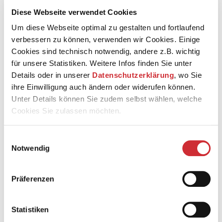
Nacherzählen einer stringenten Handlung, die der
Diese Webseite verwendet Cookies
Dichter selbst seiner Leserschaft verweigert. Stattdessen
erleben Sie das immer gleiche Setting in verschiedensten
Um diese Webseite optimal zu gestalten und fortlaufend
Spielarten. Gespielt wird, bis über allen Beteiligten das
verbessern zu können, verwenden wir Cookies. Einige
Licht verlöscht. Denn schließlich kann nicht sein, was
Cookies sind technisch notwendig, andere z.B. wichtig
nicht sein darf: Nämlich hinausgeschleudert zu werden
für unsere Statistiken. Weitere Infos finden Sie unter
in die raue Wirklichkeit fernab des Zauberbergs.
Details oder in unserer
Datenschutzerklärung
, wo Sie
ihre Einwilligung auch ändern oder widerufen können.
Mit von der Partie sind wieder Mitglieder der
Staatskapelle Weimar unter Leitung von Jens Dohle.
Unter Details können Sie zudem selbst wählen, welche
Cookies Sie zulassen möchten.
Einwilligungsauswahl
Notwendig
Präferenzen
Statistiken