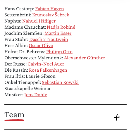
Hans Castorp:
Fabian Hagen
Settembrini:
Krunoslav Šebrek
Naphta:
Nahuel Häfliger
Madame Chauchat:
Nadja Robiné
Joachim Ziemßen:
Martin Esser
Frau Stöhr:
Dascha Trautwein
Herr Albin:
Oscar Olivo
Hofrat Dr. Behrens:
Philipp Otto
Oberschwester Mylendonk:
Alexander Günther
Der Russe:
Calvin-Noel Auer
Die Russin:
Rosa Falkenhagen
Frau Iltis: Laurie Gibson
Onkel Tienappel:
Sebastian Kowski
Staatskapelle Weimar
Musiker:
Jens Dohle
Team