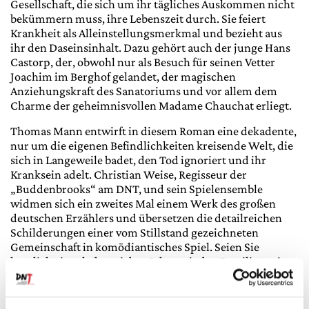
Gesellschaft, die sich um ihr tägliches Auskommen nicht
bekümmern muss, ihre Lebenszeit durch. Sie feiert
Krankheit als Alleinstellungsmerkmal und bezieht aus
ihr den Daseinsinhalt. Dazu gehört auch der junge Hans
Castorp, der, obwohl nur als Besuch für seinen Vetter
Joachim im Berghof gelandet, der magischen
Anziehungskraft des Sanatoriums und vor allem dem
Charme der geheimnisvollen Madame Chauchat erliegt.
Thomas Mann entwirft in diesem Roman eine dekadente,
nur um die eigenen Befindlichkeiten kreisende Welt, die
sich in Langeweile badet, den Tod ignoriert und ihr
Kranksein adelt. Christian Weise, Regisseur der
„Buddenbrooks“ am DNT, und sein Spielensemble
widmen sich ein zweites Mal einem Werk des großen
deutschen Erzählers und übersetzen die detailreichen
Schilderungen einer vom Stillstand gezeichneten
Gemeinschaft in komödiantisches Spiel. Seien Sie
herzlich eingeladen, sieben Jahre mit den Beteiligten in
Schweizer Höhenluft zu verbringen und das Vergehen
von Zeit zum Gegenstand heiterer, absurder
Betrachtungen zu machen. Es geht diesmal nicht um das