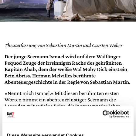
Theaterfassung von Sebastian Martin und Carsten Weber
Der junge Seemann Ismael wird auf dem Walfänger
Pequod Zeuge der irrsinnigen Rache des gekränkten
Kapitän Ahab, dem der weiße Wal Moby Dick einst ein
Bein Abriss. Herman Melvilles berühmte
Abenteuergeschichte in der Regie von Sebastian Martin.
»Nennt mich Ismael.« Mit diesen berühmten ersten
Worten nimmt ein abenteuerlustiger Seemann die
Lesenden mit auf eine Reise, die insgesamt vier Jahre
dauern wird. Der junge Mann heuert, von Fernweh
getrieben, auf dem Walfänger Pequod an und wird
unversehens Teil der Rachepläne Kapitän Ahabs, dem der
berühmt-berüchtigte weiße Wal Moby Dick einst ein
Diese Webseite verwendet Cookies