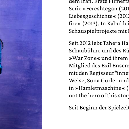
dem Iran. Erste Filmerf
Serie »Fereshtegan (20
Liebesgeschichte« (201
fire« (2013). In Kabul 
Schauspielprojekte mit
Seit 2012 lebt Tahera Ha
Schaubühne und des Kün
»War Zone« und ihrem 
Mitglied des Exil Ensem
mit den Regisseur*inne
Weise, Suna Gürler und 
in »Hamletmaschine« (O
not the hero of this stor
Seit Beginn der Spielze