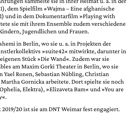
ahrungen sammelte sie in ihrer Heimat u. a. in der
11), dem Spielfilm »Wajma – Eine afghanische
2) und in dem Dokumentarfilm »Playing with
leitete sie mit ihrem Ensemble zudem verschiedene
 Kindern, Jugendlichen und Frauen.
shemi in Berlin, wo sie u. a. in Projekten der
stlerkollektivs »suite42« mitwirkte, darunter in
eigenen Stück »Die Wand«. Zudem war sie
bles am Maxim Gorki Theater in Berlin, wo sie
n Yael Ronen, Sebastian Nübling, Christian
Martha Gornicka arbeitete. Dort spielte sie noch
phelia, Elektra), »Elizaveta Bam« und »You are
y«.
it 2019/20 ist sie am DNT Weimar fest engagiert.