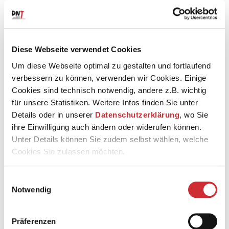
Bruckners »Romantische«, der der Komponist selbst die
eine oder andere inhaltliche Inspiration angedichtet hat:
eine Sinfonie wie aus weiter Landschaft geboren, mit
geheimnisvollen Hörnern, majestätischen Steigerungen
Diese Webseite verwendet Cookies
und spiritueller Tiefe. Programmmusik oder nicht? Ganz
egal – Musik, die berauscht und die Fantasie auf Reisen
Um diese Webseite optimal zu gestalten und fortlaufend
gehen lässt.
verbessern zu können, verwenden wir Cookies. Einige
Cookies sind technisch notwendig, andere z.B. wichtig
für unsere Statistiken. Weitere Infos finden Sie unter
TIPP
>> Lesen Sie sich im Vorfeld dieses Konzerts in das
Details oder in unserer
Datenschutzerklärung
, wo Sie
literarische Schaffen des Sturm-und-Drang-Dichters
ihre Einwilligung auch ändern oder widerufen können.
Gottfried August Bürger ein – und zwar nicht nur in seine
Unter Details können Sie zudem selbst wählen, welche
»Feldzüge und Abenteuer des Freiherrn von
Cookies Sie zulassen möchten.
Münchhausen«, sondern insbesondere in seine
zahlreichen Gedichte und Balladen, die rund 180 (!)
Komponist:innen zu Vertonungen inspirierten.
Einwilligungsauswahl
Notwendig
Sonntag //
20. September 2026
// 19.30 Uhr //
Präferenzen
Weimarhalle