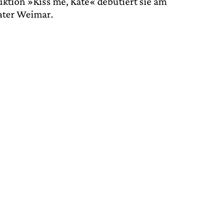
tion »Kiss me, Kate« debütiert sie am
ater Weimar.