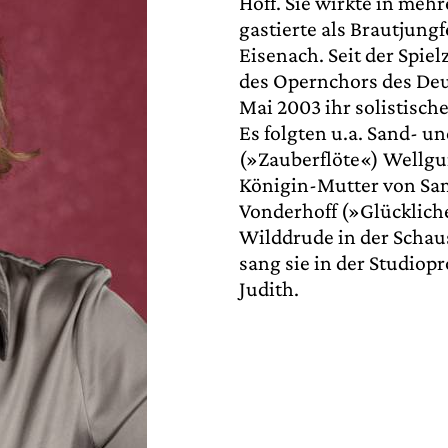
Hoff. Sie wirkte in me
gastierte als Brautjun
Eisenach. Seit der Spie
des Opernchors des Deu
Mai 2003 ihr solistisch
Es folgten u.a. Sand- 
(»Zauberflöte«) Wellg
Königin-Mutter von Sa
Vonderhoff (»Glücklich
Wilddrude in der Schau
sang sie in der Studiop
Judith.