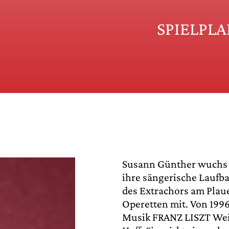
SPIELPL
Susann Günther wuchs i
ihre sängerische Laufba
des Extrachors am Plaue
Operetten mit. Von 1996
Musik FRANZ LISZT Wei