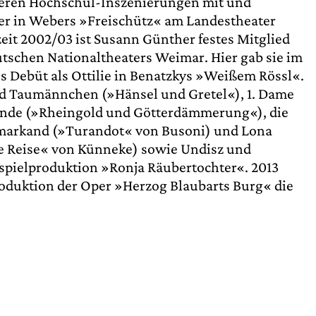
hreren Hochschul-Inszenierungen mit und
gfer in Webers »Freischütz« am Landestheater
lzeit 2002/03 ist Susann Günther festes Mitglied
tschen Nationaltheaters Weimar. Hier gab sie im
es Debüt als Ottilie in Benatzkys »Weißem Rössl«.
und Taumännchen (»Hänsel und Gretel«), 1. Dame
unde (»Rheingold und Götterdämmerung«), die
markand (»Turandot« von Busoni) und Lona
e Reise« von Künneke) sowie Undisz und
spielproduktion »Ronja Räubertochter«. 2013
roduktion der Oper »Herzog Blaubarts Burg« die