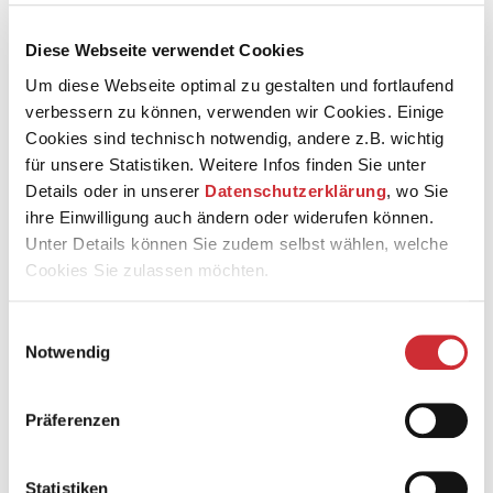
Diese Webseite verwendet Cookies
Um diese Webseite optimal zu gestalten und fortlaufend
verbessern zu können, verwenden wir Cookies. Einige
Cookies sind technisch notwendig, andere z.B. wichtig
© Candy Welz
für unsere Statistiken. Weitere Infos finden Sie unter
Details oder in unserer
Datenschutzerklärung
, wo Sie
Jens Schmiedeke, geboren in Nürnberg, studierte in
ihre Einwilligung auch ändern oder widerufen können.
Saarbrücken und Würzburg klassischen Gesang, Musical
Unter Details können Sie zudem selbst wählen, welche
und Gesangspädagogik. Über erste Engagements bei der
Cookies Sie zulassen möchten.
Ulmer Kammeroper und am Theater Nordhausen kam er
2003 nach Weimar ans Deutsche Nationaltheater. Dort
ist er seitdem festes Mitglied des Opernchores.
Einwilligungsauswahl
Notwendig
Neben seiner Chortätigkeit sang Jens Schmiedeke
Solopartien wie Goro (Butterfly), Spoletta (Tosca),
Brabantischer Edler (Lohengrin), Haushofmeister der
Präferenzen
Marschallin (Rosenkavalier), Kammerdiener (Lulu),
Kunsthändler (Lanzelot) und verschiedene Rollen im
Kleinen Horrorladen und in Candide. In der
Statistiken