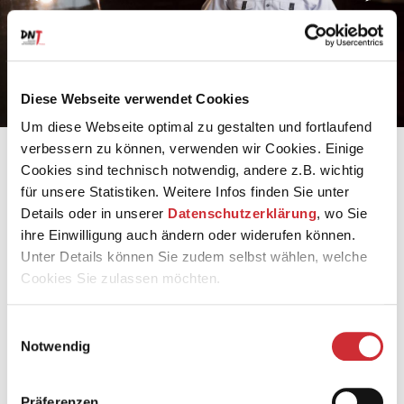
Diese Webseite verwendet Cookies
Um diese Webseite optimal zu gestalten und fortlaufend
verbessern zu können, verwenden wir Cookies. Einige
Sich den Erwartungen der Parteioberen
Cookies sind technisch notwendig, andere z.B. wichtig
entgegenzustellen, ja sie gar zu konterkarieren,
für unsere Statistiken. Weitere Infos finden Sie unter
erforderte einigen Mut – doch Schostakowitsch fiel es
Details oder in unserer
Datenschutzerklärung
, wo Sie
nicht ein, nach dem Ende des Vernichtung und Tod
ihre Einwilligung auch ändern oder widerufen können.
bringenden Zweiten Weltkriegs in Siegestaumel
auszubrechen. Seine neue Sinfonie – und ausgerechnet
Unter Details können Sie zudem selbst wählen, welche
die Neunte! – würzte er stattdessen widerborstig mit
Cookies Sie zulassen möchten.
Sarkasmus, schrägen Noten und sogar mit Anklängen an
jüdische Klezmer-Musik. Und all das in der
Einwilligungsauswahl
»heroischen« Tonart Es-Dur!
Notwendig
Auch Prokofjew sträubte sich spürbar gegen die
Erwartungen des Mainstreams, als er 1921 im
Präferenzen