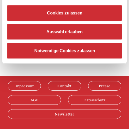
Cookies zulassen
Rund um Ihren Besuch
Auswahl erlauben
Notwendige Cookies zulassen
Impressum
Kontakt
Presse
AGB
Datenschutz
Newsletter