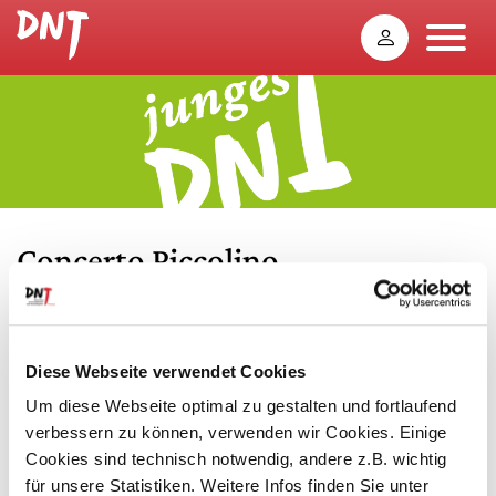
Concerto Piccolino
Konzertreihe für Kinder von 2 bis 3 Jahren
Die Begeisterung dafür, Musik mit allen Sinnen zu
Diese Webseite verwendet Cookies
erleben, neuen Klängen zu lauschen und sich nach
Um diese Webseite optimal zu gestalten und fortlaufend
lebendigen Rhythmen zu bewegen, kann gar nicht früh
genug geweckt werden. Dass Musik Menschen jeden
verbessern zu können, verwenden wir Cookies. Einige
Alters fasziniert, ist für uns Anlass genug, auch unserem
Cookies sind technisch notwendig, andere z.B. wichtig
jüngsten Publikum eigene Konzertreihen zu widmen und
für unsere Statistiken. Weitere Infos finden Sie unter