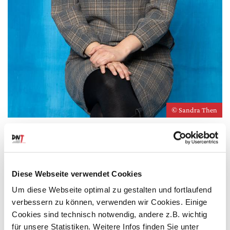
© Sandra Then
Die Mezzosporanistin Sayaka Shigeshima wurde im
japanischen Okinawa geboren und studierte Gesang an
der Hochschule für Musik und Theater München bei Prof.
Josef Loibl. Sie beendete ihre Ausbildung mit
Diese Webseite verwendet Cookies
Meisterklassendiplom. Sie war 2010 Finalistin des
Um diese Webseite optimal zu gestalten und fortlaufend
Internationalen Gesangswettbewerbs »Ernst Haefliger«
verbessern zu können, verwenden wir Cookies. Einige
in Zürich und gewann im selben Jahr den Grand Prix bei
der »16th Okiden Sugerhall International Musik
Cookies sind technisch notwendig, andere z.B. wichtig
Competition« in Japan. Sie war Stipendiatin der Yasuda-
für unsere Statistiken. Weitere Infos finden Sie unter